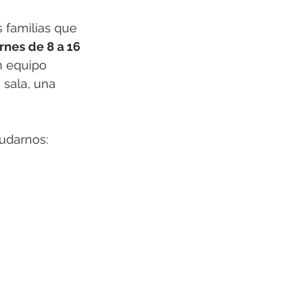
s familias que 
rnes de 8 a 16 
 equipo 
 sala, una 
udarnos: 