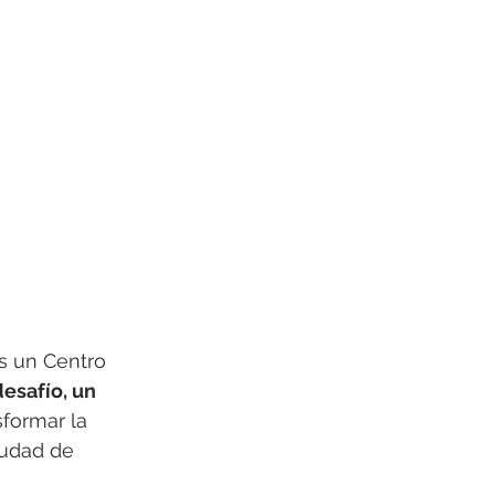
 un Centro 
esafío, un 
sformar la 
iudad de 