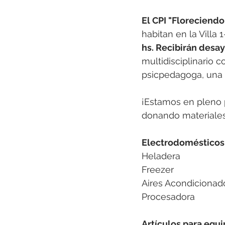
El CPI "Floreciendo
habitan en la Villa 
hs. Recibirán desa
multidisciplinario c
psicpedagoga, una p
¡Estamos en pleno
donando materiales
Electrodomésticos
Heladera
Freezer
Aires Acondicionad
Procesadora
Artículos para equi