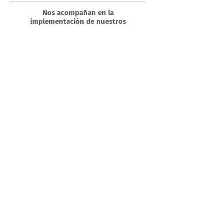
Nos acompañan en la
implementación de nuestros
programas
Nos acompañan en acciones e iniciativas
Aliados institucionales