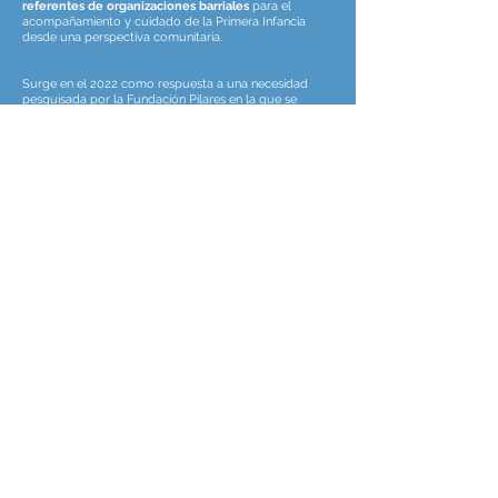
referentes de organizaciones barriales
para el
acompañamiento y cuidado de la Primera Infancia
desde una perspectiva comunitaria.
Surge en el 2022 como respuesta a una necesidad
pesquisada por la Fundación Pilares en la que se
identifica falta de formación en temas específicos del
desarrollo infantil en las organizaciones vecinas a
nuestro Centro San Blas, ubicado en el barrio Villa 21-
24.