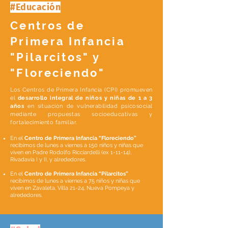
#Educación
Centros de
Primera Infancia
"Pilarcitos" y
"Floreciendo"
Los Centros de Primera Infancia (CPI) promueven
el
desarrollo integral de niños y niñas de 1 a 3
años
en situación de vulnerabilidad psicosocial
mediante propuestas socioeducativas y
fortalecimiento familiar.
En el
Centro de Primera Infancia “Floreciendo”
recibimos de lunes a viernes a 150 niños y niñas que
viven en Padre Rodolfo Ricciardelli (ex 1-11-14),
Rivadavia I y II, y alrededores.
En el
Centro de Primera Infancia “Pilarcitos”
recibimos de lunes a viernes a 75 niños y niñas que
viven en Zavaleta, Villa 21-24, Nueva Pompeya y
alrededores.