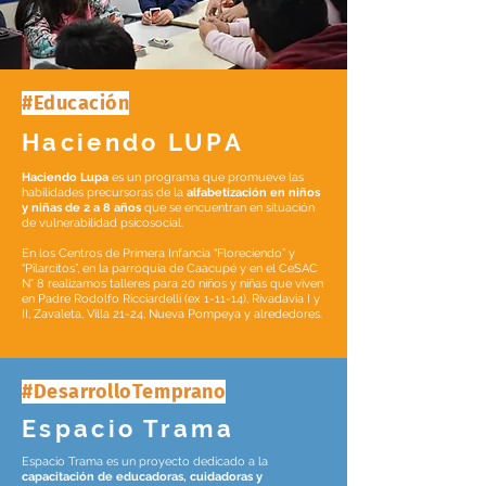
#Educación
Haciendo LUPA
Haciendo Lupa
es un programa que promueve las
habilidades precursoras de la
alfabetización en niños
y niñas de 2 a 8 años
que se encuentran en situación
de vulnerabilidad psicosocial.
En los Centros de Primera Infancia “Floreciendo” y
“Pilarcitos”, en la parroquia de Caacupé y en el CeSAC
N° 8 realizamos talleres para 20 niños y niñas que viven
en Padre Rodolfo Ricciardelli (ex 1-11-14), Rivadavia I y
II, Zavaleta, Villa 21-24, Nueva Pompeya y alrededores.
#DesarrolloTemprano
Espacio Trama
Espacio Trama es un proyecto dedicado a la
capacitación de educadoras, cuidadoras y