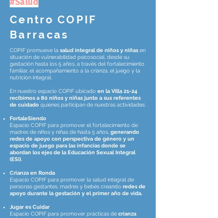
#Salud
Centro COPIF
Barracas
COPIF promueve la
salud integral de niños y niñas
en
situación de vulnerabilidad psicosocial, desde su
gestación hasta los 5 años, a través del fortalecimiento
familiar, el acompañamiento a la crianza, el juego y la
nutrición integral.
En nuestro espacio COPIF ubicado
en la Villa 21-24
recibimos a 80 niños y niñas junto a sus referentes
de cuidado
quienes participan de nuestras actividades:
FortaleSiendo
Espacio COPIF para promover el fortalecimiento de
madres de niños y niñas de hasta 5 años,
generando
redes de apoyo con perspectiva de género y un
espacio de juego para las infancias donde se
abordan los ejes de la Educación Sexual Integral
(ESI).
Crianza en Ronda
Espacio COPIF para promover la salud integral de
personas gestantes, madres y bebés creando
redes de
apoyo durante la gestación y el primer año de vida.
Jugar es Cuidar
Espacio COPIF para promover prácticas de
crianza