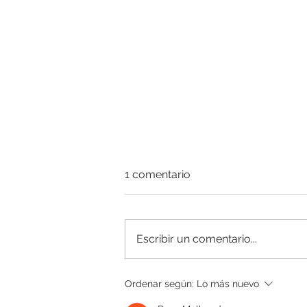
1 comentario
Escribir un comentario...
Cada vez más pobreza en
Ordenar según:
Lo más nuevo
las infancias