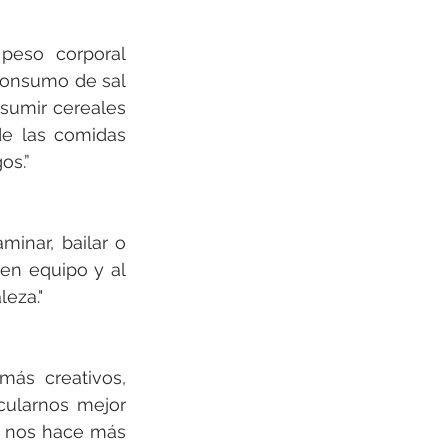
peso corporal 
onsumo de sal 
sumir cereales 
e las comidas 
os.” 
inar, bailar o 
en equipo y al 
eza." 
ás creativos, 
ularnos mejor 
o nos hace más 