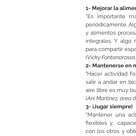
1- Mejorar la alime
“Es importante ma
periódicamente. Al
y alimentos procesa
integrales. Y alg
para compartir espa
(Vicky Fontanarossa,
2- Mantenerse en 
"Hacer actividad fí
salir a andar en bi
aire libre es muy b
(Ani Martínez, área d
3- ¡Jugar siempre!
“Mantener una act
flexibles y  capac
con los otros y ob