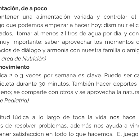
ntación, de a poco
ntener una alimentación variada y controlar el 
go que podemos empezar a hacer hoy: disminuir el c
dos,  tomar al menos 2 litros de agua por día, y con
o muy importante: saber aprovechar los momentos d
cios de diálogo y armonía con nuestra familia o amig
 área de Nutrición)
movimiento
sica 2 o 3 veces por semana es clave. Puede ser cam
cicleta durante 30 minutos. También hacer deportes 
ueno; se comparte con otros y se aprovecha la natural
e Pediatría)
itud lúdica a lo largo de toda la vida nos hace m
es de resolver problemas, además nos ayuda a vinc
tener satisfacción en todo lo que hacemos.  El jueg