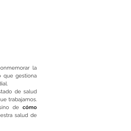
conmemorar la 
 que gestiona 
al. 
tado de salud 
que trabajamos. 
sino de 
cómo 
stra salud de 